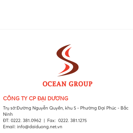
ủy điện sông
Bạc
CÔNG TY CP ĐẠI DƯƠNG
Trụ sở:Đường Nguyễn Quyền, khu 5 - Phường Đại Phúc - Bắc
Ninh
ĐT: 0222. 381.0962 | Fax: 0222. 381.1275
Email: info@daiduong.net.vn