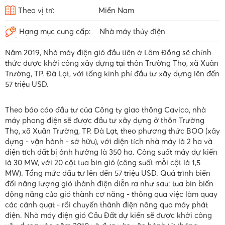
Theo vị trí:
Miền Nam
Hạng mục cung cấp:
Nhà máy thủy điện
Năm 2019, Nhà máy điện gió đầu tiên ở Lâm Đồng sẽ chính
thức được khởi công xây dựng tại thôn Trường Thọ, xã Xuân
Trường, TP. Đà Lạt, với tổng kinh phí đầu tư xây dựng lên đến
57 triệu USD.
Theo báo cáo đầu tư của Công ty giao thông Cavico, nhà
máy phong điện sẽ được đầu tư xây dựng ở thôn Trường
Thọ, xã Xuân Trường, TP. Đà Lạt, theo phương thức BOO (xây
dựng - vận hành - sở hữu), với diện tích nhà máy là 2 ha và
diện tích đất bị ảnh hưởng là 350 ha. Công suất máy dự kiến
là 30 MW, với 20 cột tua bin gió (công suất mỗi cột là 1,5
MW). Tổng mức đầu tư lên đến 57 triệu USD. Quá trình biến
đổi năng lượng gió thành điện diễn ra như sau: tua bin biến
động năng của gió thành cơ năng - thông qua việc làm quay
các cánh quạt - rồi chuyển thành điện năng qua máy phát
điện. Nhà máy điện gió Cầu Đất dự kiến sẽ được khởi công