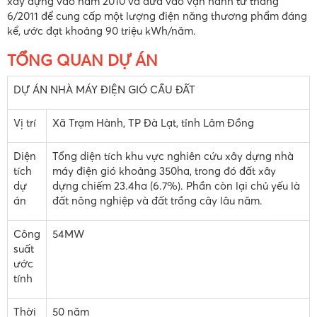
xây dựng vào năm 2010 và đưa vào vận hành từ tháng
6/2011 để cung cấp một lượng điện năng thương phẩm đáng
kể, ước đạt khoảng 90 triệu kWh/năm.
TỔNG QUAN DỰ ÁN
DỰ ÁN NHÀ MÁY ĐIỆN GIÓ CẦU ĐẤT
Vị trí
Xã Trạm Hành, TP Đà Lạt, tỉnh Lâm Đồng
Diện
Tổng diện tích khu vực nghiên cứu xây dựng nhà
tích
máy điện gió khoảng 350ha, trong đó đất xây
dự
dựng chiếm 23.4ha (6.7%). Phần còn lại chủ yếu là
án
đất nông nghiệp và đất trồng cây lâu năm.
Công
54MW
suất
ước
tính
Thời
50 năm