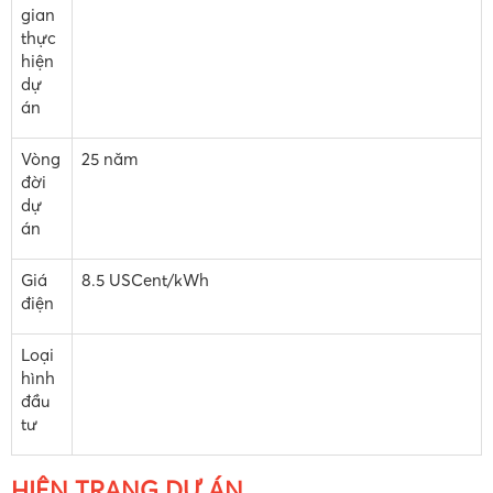
gian
thực
hiện
dự
án
Vòng
25 năm
đời
dự
án
Giá
8.5 USCent/kWh
điện
Loại
hình
đầu
tư
HIỆN TRẠNG DỰ ÁN